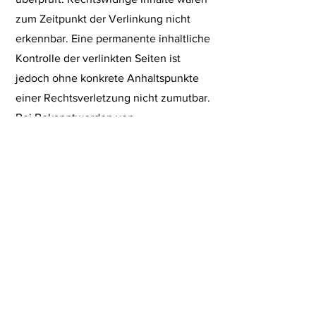
zum Zeitpunkt der Verlinkung nicht
erkennbar. Eine permanente inhaltliche
Kontrolle der verlinkten Seiten ist
jedoch ohne konkrete Anhaltspunkte
einer Rechtsverletzung nicht zumutbar.
Bei Bekanntwerden von
Rechtsverletzungen werden wir
derartige Links umgehend entfernen.
Urheberrecht
Die durch die Seitenbetreiber
erstellten Inhalte und Werke auf diesen
Seiten unterliegen dem deutschen
Urheberrecht. Die Vervielfältigung,
Bearbeitung, Verbreitung und jede Art
der Verwertung außerhalb der Grenzen
des Urheberrechtes bedürfen der