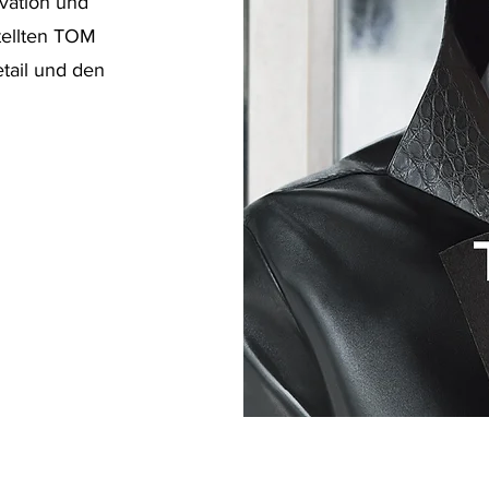
vation und
stellten TOM
tail und den