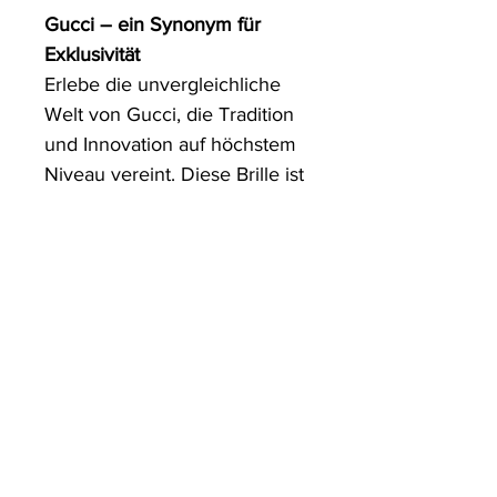
Gucci – ein Synonym für 
Exklusivität
Erlebe die unvergleichliche 
Welt von Gucci, die Tradition 
und Innovation auf höchstem 
Niveau vereint. Diese Brille ist 
nicht nur ein Accessoire, 
sondern ein Ausdruck von Stil 
und Persönlichkeit, der deine 
Sommermomente bereichert.
Jetzt deinen Look 
perfektionieren – mit der 
Gucci GG1494s 
Damensonnenbrille.