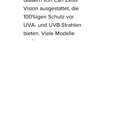
Gläsern von Carl Zeiss 
Vision ausgestattet, die 
100%igen Schutz vor 
UVA- und UVB-Strahlen 
bieten. Viele Modelle 
verfügen zudem über 
polarisierte Gläser, die 
Blendungen reduzieren 
und für eine klare Sicht 
sorgen. ​
Mit RAEN entscheiden Sie 
sich für eine Brille, die nicht 
nur durch ihre hochwertige 
Verarbeitung überzeugt, 
sondern auch den 
kalifornischen Lifestyle 